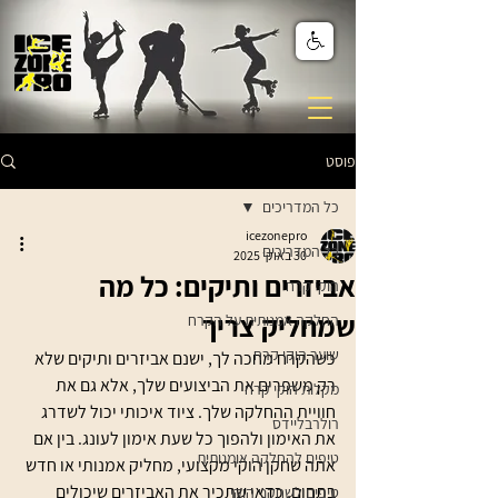
פוסט
כל המדריכים
icezonepro
כל המדריכים
30 באוק׳ 2025
אביזרים ותיקים: כל מה
הוקי קרח
שמחליק צריך
החלקה אמנותית על הקרח
שוער הוקי קרח
כשהקרח מחכה לך, ישנם אביזרים ותיקים שלא 
רק משפרים את הביצועים שלך, אלא גם את 
מקלות הוקי קרח
חוויית ההחלקה שלך. ציוד איכותי יכול לשדרג 
רולרבליידס
את האימון ולהפוך כל שעת אימון לעונג. בין אם 
טיפים להחלקה אומנותית
אתה שחקן הוקי מקצועי, מחליק אמנותי או חדש 
בתחום, כדאי שתכיר את האביזרים שיכולים 
טיפים לשחקני הוקי