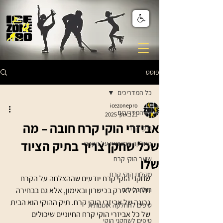
פוסט
כל המדריכים
icezonepro
כל המדריכים
21 באוק׳ 2025
אביזרי הוקי קרח חובה – מה
הוקי קרח
שכל שחקן צריך בתיק הציוד
החלקה אמנותית על הקרח
שוער הוקי קרח
שלו
מקלות הוקי קרח
שחקני הוקי קרח יודעים שההצלחה על הקרח 
רולרבליידס
תלויה לא רק בכישרון ובאימון, אלא גם בבחירה 
נכונה של אביזרי הוקי קרח. תיק ההוקי הוא הבית 
טיפים להחלקה אומנותית
של כל אביזרי הוקי קרח החיוניים שיכולים 
טיפים לשחקני הוקי