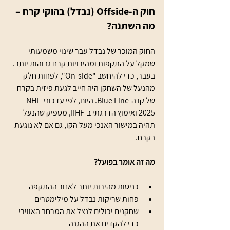
חוק ה-Offside (נבדל) בהוקי קרח – 
מה השתנה?
החוק המוכר של נבדל עבר שינוי משמעותי 
שמקל על התקפות ומהירויות קרח גבוהות יותר. 
בעבר, כדי להיחשב "On-side", לפחות חלק 
מהנעל של השחקן היה חייב לגעת פיזית בקרח 
של קו ה-Blue Line. היום, לפי עדכוני NHL 
2025 ואימוץ הדרגתי ב-IIHF, מספיק שהנעל 
תהיה במישור האנכי מעל הקו, גם אם לא נוגעת 
בקרח.
מה זה אומר בפועל?
כניסות מהירות יותר לאזור ההתקפה
פחות שריקות נבדל על מילימטרים
שחקנים יכולים לנצל את המרחב האווירי 
כדי להקדים את ההגנה