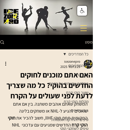
פוסט
כל המדריכים
icezonepro
כל המדריכים
25 בדצמ׳ 2025
האם אתם מוכנים לחוקים
הוקי קרח
החדשים בהוקי? כל מה שצריך
החלקה אמנותית על הקרח
שוער הוקי קרח
לדעת לפני שעולים על הקרח
מקלות הוקי קרח
המשחק שאתם אוהבים משתנה. בין אם אתם 
רולרבליידס
שואפים להגיע ל-NHL או משחקים בליגה 
המקומית תחת חוקי IIHF, חשוב להכיר את 
חוקי 
טיפים להחלקה אומנותית
הוקי קרח
 החדשים שמגיעים עם עדכוני NHL 
טיפים לשחקני הוקי