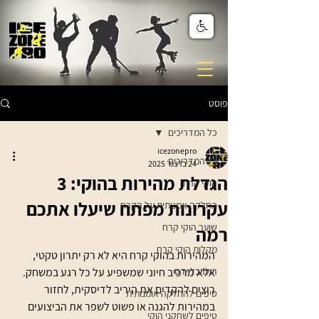
פוסט
כל המדריכים
icezonepro
כל המדריכים
24 בדצמ׳ 2025
הגדלת מהירות בהוקי: 3
הוקי קרח
עקרונות מפתח שיעלו אתכם
החלקה אמנותית על הקרח
שוער הוקי קרח
רמה
מקלות הוקי קרח
המהירות בהוקי קרח היא לא רק יתרון טקטי, 
רולרבליידס
אלא מרכיב חיוני שמשפיע על כל רגע במשחק. 
רוצים להקדים את היריב לדיסקית, לחזור 
טיפים להחלקה אומנותית
במהירות להגנה או פשוט לשפר את הביצועים 
טיפים לשחקני הוקי