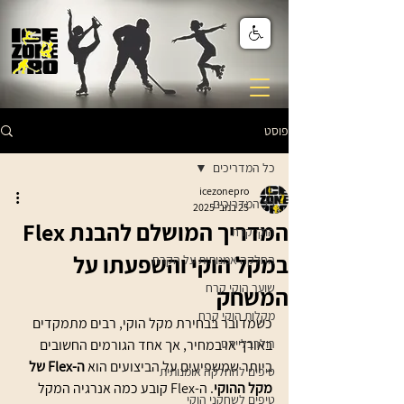
פוסט
כל המדריכים
icezonepro
כל המדריכים
25 בנוב׳ 2025
המדריך המושלם להבנת Flex
הוקי קרח
במקל הוקי והשפעתו על
החלקה אמנותית על הקרח
שוער הוקי קרח
המשחק
מקלות הוקי קרח
כשמדובר בבחירת מקל הוקי, רבים מתמקדים 
רולרבליידס
באורך או במחיר, אך אחד הגורמים החשובים 
ביותר שמשפיעים על הביצועים הוא 
ה-Flex של 
טיפים להחלקה אומנותית
מקל ההוקי
. ה-Flex קובע כמה אנרגיה המקל 
טיפים לשחקני הוקי