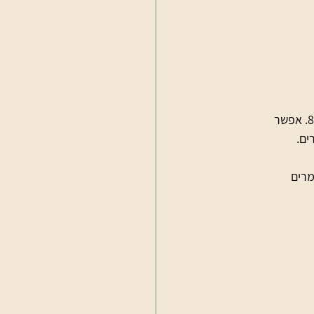
כדי לבצע אפיית סקייטים Heat Molding, יש לחמם את הנעל בטמפרטורה של כ-75°C עד 80°C. אפשר 
ים.
W). בזמן זה, החומרים 