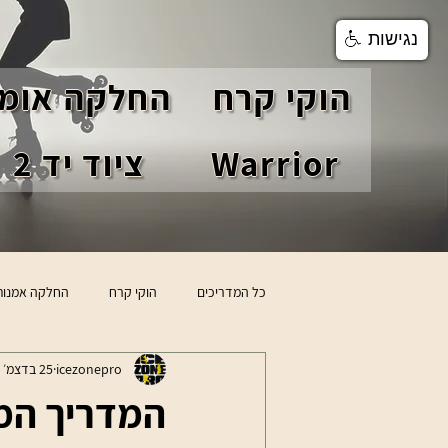
נגישות
הוקי קרח
החלקה אומנ
Warrior
ציוד יד 2
כל המדריכים
הוקי קרח
החלקה אמנות
icezonepro
25 בדצמ׳ 2025
טיפים לשחקני הוקי
סקירת מוצרים
המדריך המל