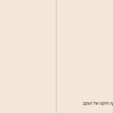
 בזהירות לנעל ולבצע את מה שנקרא "Heel Lock" – דפיקה חזקה של העקב 