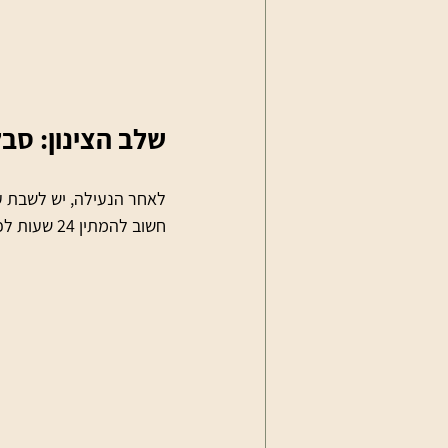
שלב הצינון: סב
חשוב להמתין 24 שעות לפני העלייה על הקרח. זו התקופה שבה החומר מתקשה מחדש סביב צורת הרגל שלכם.