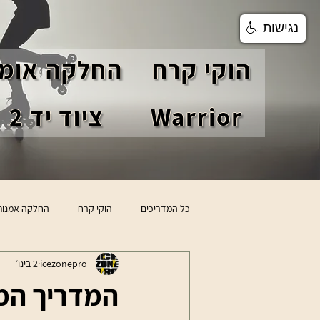
נגישות
הוקי קרח
החלקה אומנ
Warrior
ציוד יד 2
כל המדריכים
הוקי קרח
החלקה אמנות
icezonepro
2 בינו׳
טיפים לשחקני הוקי
סקירת מוצרים
המדריך המ