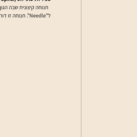
  תנוחה קיצונית שבה הג
ל"Needle". תנוחה זו דורשת גמישות יוצאת דופן ושליטה מלאה על הגוף.