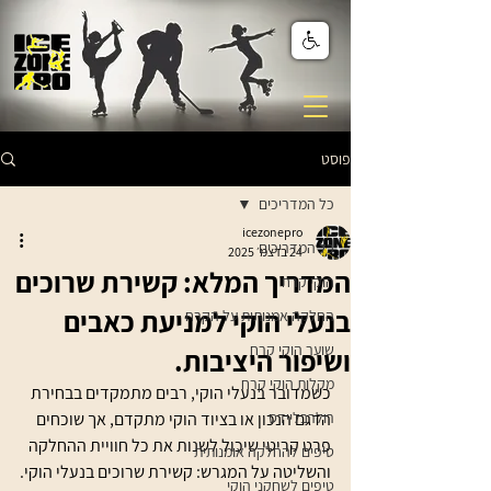
פוסט
כל המדריכים
icezonepro
כל המדריכים
24 בדצמ׳ 2025
המדריך המלא: קשירת שרוכים
הוקי קרח
בנעלי הוקי למניעת כאבים
החלקה אמנותית על הקרח
שוער הוקי קרח
ושיפור היציבות.
מקלות הוקי קרח
כשמדובר בנעלי הוקי, רבים מתמקדים בבחירת 
רולרבליידס
הדגם הנכון או בציוד הוקי מתקדם, אך שוכחים 
פרט קריטי שיכול לשנות את כל חוויית ההחלקה 
טיפים להחלקה אומנותית
והשליטה על המגרש: קשירת שרוכים בנעלי הוקי.
טיפים לשחקני הוקי