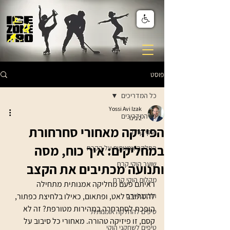
פוסט
כל המדריכים
Yossi Avi Izak
כל המדריכים
2 בינו׳
הפיזיקה מאחורי סחרחורת
הוקי קרח
במחליקים: איך כוח, מסה
החלקה אמנותית על הקרח
שוער הוקי קרח
ותנועה מכתיבים את הקצב
מקלות הוקי קרח
ראיתם פעם מחליקה אמנותית מתחילה 
רולרבליידס
להסתובב לאט, ופתאום, כאילו בלחיצת כפתור, 
הופכת לסחרחרה במהירות מטורפת? זה לא 
טיפים להחלקה אומנותית
קסם, זו פיזיקה טהורה. מאחורי כל סיבוב על 
טיפים לשחקני הוקי