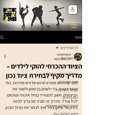
פוסט
כל המדריכים
icezonepro
כל המדריכים
24 באוק׳ 2025
הציוד ההכרחי להוקי לילדים –
הוקי קרח
מדריך מקיף לבחירת ציוד נכון
החלקה אמנותית על הקרח
שוער הוקי קרח
הוקי קרח הוא ספורט מרגש שדורש מהירות, כוח 
קואורדינציה. כדי לשחק בביטחון ולשפר את 
מקלות הוקי קרח
הביצועים, חשוב להצטייד בציוד איכותי ומותאם 
רולרבליידס
לגיל וגודל. מדריך זה יסביר מה צריך להיות 
טיפים להחלקה אומנותית
בתיק של שחקן צעיר ואיך לבחור את הציוד הנכון.
טיפים לשחקני הוקי