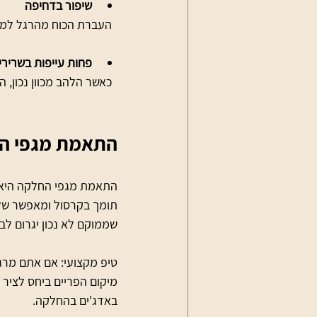
שיפור בדחיפה
  העברת הכוח מהרגל למשטח נעשית בצורה יעילה יותר, מה שמאפשר דחיפה חזקה ויציבה.
פחות עייפות בשרירי
  כאשר הלהב מכוון נכון, השרירים לא צריכים "להילחם" כדי לשמור על יציבות הרגל, מה שמפחית עייפות וכאבים.
התאמת מגפי החל
התאמת מגפי החלקה היא ל
תומך בקרסול ומאפשר שלי
שממוקם לא נכון יגרום לבע
טיפ מקצועי: אם אתם מרג
מיקום הפריים ביחס לציר
באדג'ים בהחלקה.