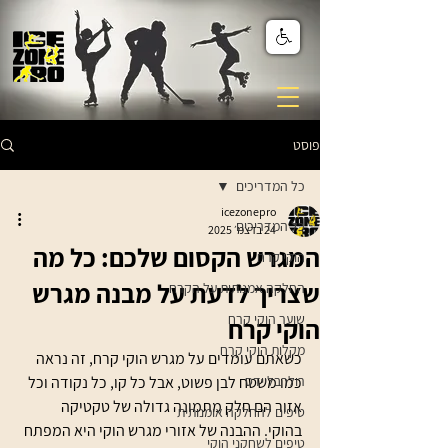
פוסט
כל המדריכים
icezonepro
כל המדריכים
24 בדצמ׳ 2025
המגרש הקסום שלכם: כל מה
הוקי קרח
שצריך לדעת על מבנה מגרש
החלקה אמנותית על הקרח
שוער הוקי קרח
הוקי קרח
מקלות הוקי קרח
כשאתם עומדים על מגרש הוקי קרח, זה נראה 
רולרבליידס
כמו משטח לבן פשוט, אבל כל קו, כל נקודה וכל 
אזור הם חלק מתמונה גדולה של טקטיקה 
טיפים להחלקה אומנותית
בהוקי. ההבנה של אזורי מגרש הוקי היא המפתח 
טיפים לשחקני הוקי