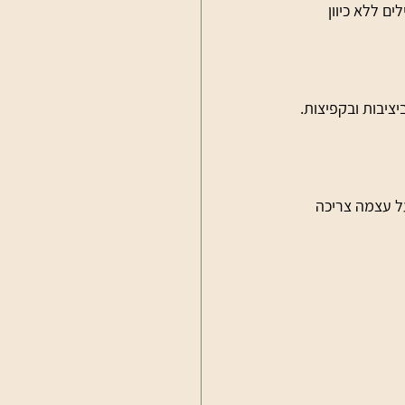
ם ללא כיוון 
 עם שיניים בחלק הקדמי (Toe Pick) שמסייעות ביציבות ובקפיצות. 
על עצמה צריכה 