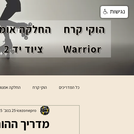
נגישות
הוקי קרח
החלקה אומנ
Warrior
ציוד יד 2
כל המדריכים
הוקי קרח
החלקה אמנות
icezonepro
25 בנוב׳ 2025
טיפים לשחקני הוקי
סקירת מוצרים
מדריך ההור