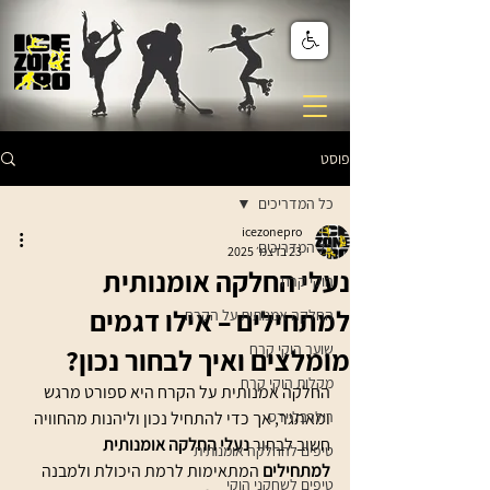
פוסט
כל המדריכים
icezonepro
כל המדריכים
23 בדצמ׳ 2025
נעלי החלקה אומנותית
הוקי קרח
למתחילים – אילו דגמים
החלקה אמנותית על הקרח
שוער הוקי קרח
מומלצים ואיך לבחור נכון?
מקלות הוקי קרח
החלקה אמנותית על הקרח היא ספורט מרגש 
רולרבליידס
ומאתגר, אך כדי להתחיל נכון וליהנות מהחוויה 
חשוב לבחור 
נעלי החלקה אומנותית 
טיפים להחלקה אומנותית
למתחילים
 המתאימות לרמת היכולת ולמבנה 
טיפים לשחקני הוקי