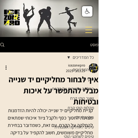
פוסט
כל המדריכים
icezonepro
כל המדריכים
25 בנוב׳ 2025
איך לבחור מחליקיים יד שנייה
הוקי קרח
מבלי להתפשר על איכות
החלקה אמנותית על הקרח
שוער הוקי קרח
ובטיחות
מקלות הוקי קרח
קניית מחליקיים יד שנייה יכולה להיות הזדמנות 
רולרבליידס
מצוינת לחסוך כסף ולקבל ציוד איכותי שמתאים 
להחלקה על הקרח. עם זאת, כשמדובר בבחירת 
טיפים להחלקה אומנותית
מחליקיים משומשים, חשוב להקפיד על בדיקה 
טיפים לשחקני הוקי