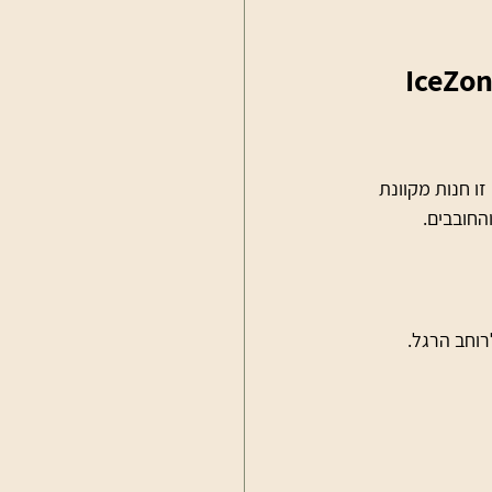
ובילה לציוד החלקה על הקרח 
ני מחפש ציוד הוקי קרח בישראל או ציוד החלקה אמנותית, אני תמיד פונה ל-IceZonePro. זו חנות מקוונת 
החובבים.
רוחב הרגל.