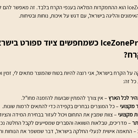
היתרון הגדול של IceZonePro הוא ההתמקדות המלאה בענפי הקרח בלבד. זה מאפשר ל
ימונים והליגה בישראל, עם דגש על איכות, נוחות ובטיחות.
למה לבחור ב-IceZonePro כשמחפשים ציוד ספורט ביש
רח?
על הקרח בישראל, אני רוצה להיות בטוח שהמוצר מתאים לי, זמין ומ
היר לכל הארץ
 – אין צורך להמתין שבועות להזמנה מחו"ל.
ד מקצועי
 – כל המוצרים נבחרים בקפידה כדי להתאים לרמות שונות.
ת מקצועי
 – צוות שמבין את התחום ויכול לעזור בבחירת המידה והציו
תר
 – מדריכים, טבלאות השוואה והסברים שמסייעים לקבל החלטה נכו
 – התאמה אישית לנעלי החלקה בישראל, דבר שמשפר את הנוחות והב