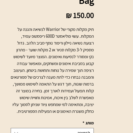
Bag
מחיר
תיק מקלות מקורי של Warrior לנשיאה והגנה על 
המקלות. עשוי פוליאסטר 600D ריפסטופ עמיד, 
רצועת נשיאה ניילון וריפוד נוסף סביב הלהב. גדול 
מספיק ל-3 מקלות סניור או 2 מקלות שוער - פתרון 
נקי ומסודר לנסיעות ואימונים. המוצר מיועד לשימוש 
קבוע בסביבת אימונים ומשחקים, ומאפשר עבודה 
רציפה תוך שמירה על נוחות ותחושת ביטחון. העיצוב 
והמבנה נבחרו כדי לתת מענה לצרכים של ספורטאים 
ברמות שונות, תוך דגש על התאמה לשימוש ממושך, 
קלות תפעול ועמידות לאורך זמן. בחירה במוצר זה 
מאפשרת לשלב בין איכות, אמינות וחוויית שימוש 
יציבה, ומתאימה למי שמחפש ציוד שניתן לסמוך עליו 
כחלק משגרת האימונים או הפעילות הספורטיבית.
מותג
*