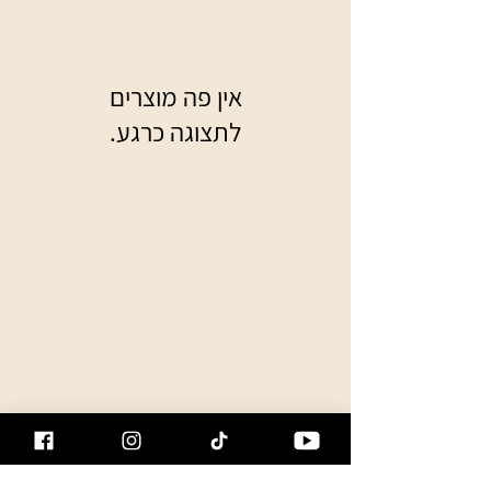
לתצוגה כרגע.
מי אנחנו
משלוחים והחזרות
לוח זמנים משחקים
תקנון שימוש באתר
לוח משחקים מתעדכן
מדיניות פרטיות
תוצאות משחקים
כרטיס מתנה
שאלות נפוצות
יצירת קשר
טיפים להוקי
מועדון לקוחות
טיפים להחלקה
הפניית חברים
יומן אירועים
ציוד משומש למכירה
פרסום מוצר משומש
מדריכים וטיפים