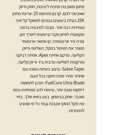
פחמן משובצת מתכת ליציבות, חוזק ודיוק 
שאין שני להם. קרבון מינימוס 25: אריגת פחמן 
25K בעלת ביצועים גבוהים למשקל קל יותר 
ועמידות רבה יותר. מבנה למינציה ברמה 
מקצועית לאיזון עקבי וביצועים לאורך זמן. 
צורת ציר ארגונומית: קו מתאר ארגונומי 
משפר את הטיפול במקל, השליטה ודיוק 
הקליעה. מרקם אחיזה Apex: אחיזה דביקה 
ומרקמית לשליטה מרבית ביד ודיוק קליעה. 
Sabre Taper: עיצוב בעיטה נמוכה עם 
שחרור מהיר ומכה חזקה בכל פעם. 
FuelCore Ultra Blade: תוכנן לתחושת 
דיסקוס טובה יותר, עייפות להב מופחתת ונפח 
מוגבר. שחק בביטחון. בצע בשיא שלך. בחר 
את מקל ההוקי שנבנה עבור כל מי שמגיע 
להתחרות.